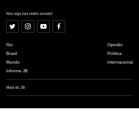
Nos siga nas redes sociais!
Twitter
Instagram
YouTube
Facebook
Rio
Opinião
Brasil
Política
Mundo
Internacional
Informe JB
Mais do JB
Esportes
Saúde
Ciência e Tecnologia
Caderno B
Colunistas