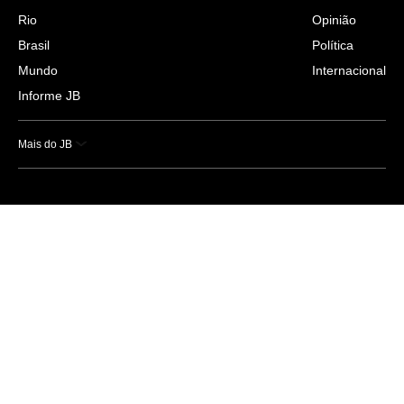
Rio
Opinião
Brasil
Política
Mundo
Internacional
Informe JB
Mais do JB
Esportes
Saúde
Ciência e Tecnologia
Caderno B
Colunistas
Economia
Empresas e Negócios