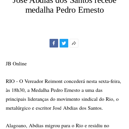
medalha Pedro Ernesto
Facebook
Twitter
Mais
opções
de
JB Online
compartilhamento
RIO - O Vereador Reimont concederá nesta sexta-feira,
às 18h30, a Medalha Pedro Ernesto a uma das
principais lideranças do movimento sindical do Rio, o
metalúrgico e escritor José Abdias dos Santos.
Alagoano, Abdias migrou para o Rio e residiu no