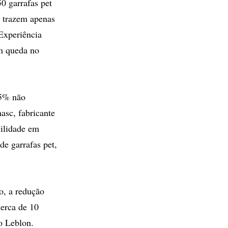
0 garrafas pet
o trazem apenas
Experiência
m queda no
35% não
asc, fabricante
ilidade em
de garrafas pet,
o, a redução
cerca de 10
o Leblon.