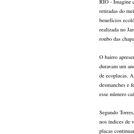
RIO - Imagine q
retiradas do me
benefícios ecol
realizada no Ja
roubo das chapa
O bairro aprese
duravam um ano 
de ecoplacas. A
desmanches e fe
esse número ca
Segundo Torres,
nos índices de 
placas continua