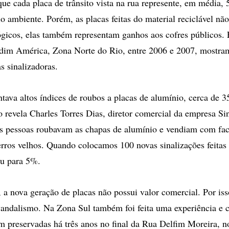
ue cada placa de trânsito vista na rua represente, em média, 5
io ambiente. Porém, as placas feitas do material reciclável nã
ógicos, elas também representam ganhos aos cofres públicos. 
rdim América, Zona Norte do Rio, entre 2006 e 2007, mostra
s sinalizadoras.
ntava altos índices de roubos a placas de alumínio, cerca de 
revela Charles Torres Dias, diretor comercial da empresa Sin
s pessoas roubavam as chapas de alumínio e vendiam com fac
rros velhos. Quando colocamos 100 novas sinalizações feitas 
iu para 5%.
 a nova geração de placas não possui valor comercial. Por iss
vandalismo. Na Zona Sul também foi feita uma experiência e 
m preservadas há três anos no final da Rua Delfim Moreira, n