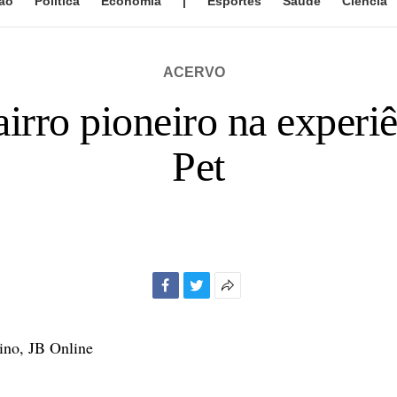
ão
Política
Economia
|
Esportes
Saúde
Ciência
ACERVO
irro pioneiro na experi
Pet
Facebook
Twitter
Mais
opções
de
ino, JB Online
compartilhamento