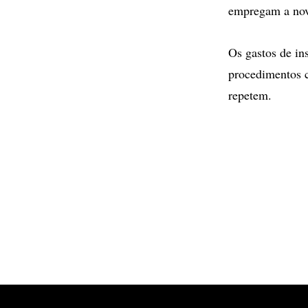
empregam a nov
Os gastos de in
procedimentos c
repetem.