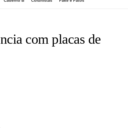
Caderno B
Colunistas
Fake e Fatos
ência com placas de