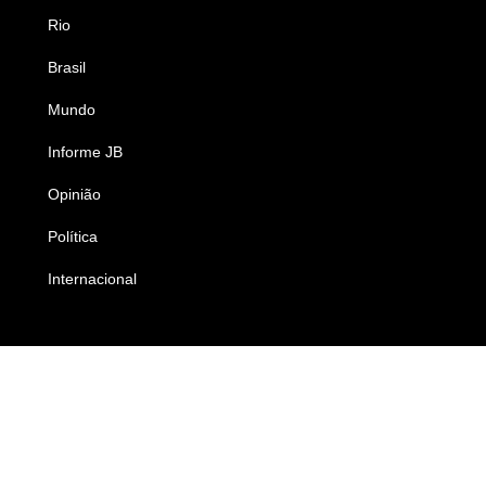
Rio
Esportes
Brasil
Saúde
Mundo
Ciência e Tecnologia
Informe JB
Caderno B
Opinião
Colunistas
Política
Economia
Internacional
Empresas e Negócios