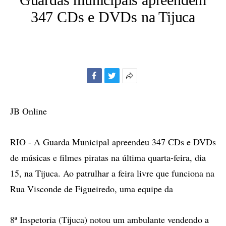
347 CDs e DVDs na Tijuca
Facebook
Twitter
Mais
opções
de
JB Online
compartilhamento
RIO - A Guarda Municipal apreendeu 347 CDs e DVDs
de músicas e filmes piratas na última quarta-feira, dia
15, na Tijuca. Ao patrulhar a feira livre que funciona na
Rua Visconde de Figueiredo, uma equipe da
8ª Inspetoria (Tijuca) notou um ambulante vendendo a