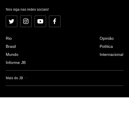
Nos siga nas redes sociais!
Twitter
Instagram
YouTube
Facebook
Rio
Opinião
Brasil
Política
Mundo
Internacional
Informe JB
Mais do JB
Esportes
Saúde
Ciência e Tecnologia
Caderno B
Colunistas
Economia