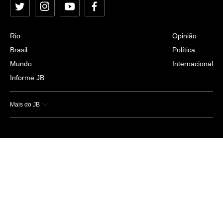
Twitter
Instagram
YouTube
Facebook
Rio
Opinião
Brasil
Política
Mundo
Internacional
Informe JB
Mais do JB
Esportes
Saúde
Ciência e Tecnologia
Caderno B
Colunistas
Economia
Empresas e Negócios