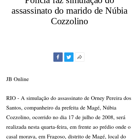
assassinato do marido de Núbia
Cozzolino
Facebook
Twitter
Mais
opções
de
JB Online
compartilhamento
RIO - A simulação do assassinato de Orney Pereira dos
Santos, companheiro da prefeita de Magé, Núbia
Cozzolino, ocorrido no dia 17 de julho de 2008, será
realizada nesta quarta-feira, em frente ao prédio onde o
casal morava, em Fragoso, distrito de Magé, local do