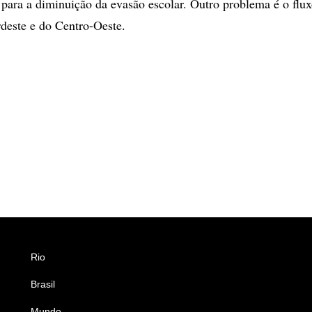
 para a diminuição da evasão escolar. Outro problema é o flu
deste e do Centro-Oeste.
Rio
Esportes
Brasil
Saúde
Mundo
Ciência e Tecnologia