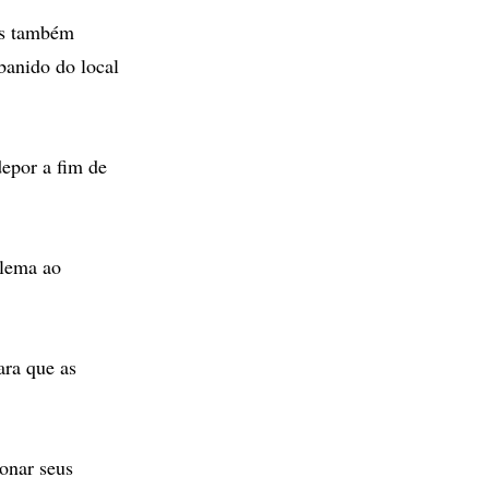
os também
banido do local
depor a fim de
blema ao
ara que as
onar seus