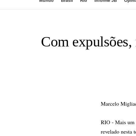
Mundo
Brasil
Rio
Informe JB
Opini
Com expulsões, 
Marcelo Migliac
RIO - Mais um a
revelado nesta 