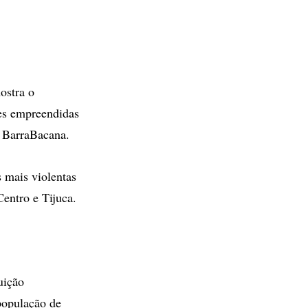
ostra o
es empreendidas
 BarraBacana.
 mais violentas
entro e Tijuca.
uição
população de