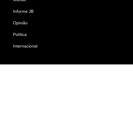
Informe JB
Caderno B
Opinião
Colunistas
Política
Economia
Internacional
Empresas e Negócios