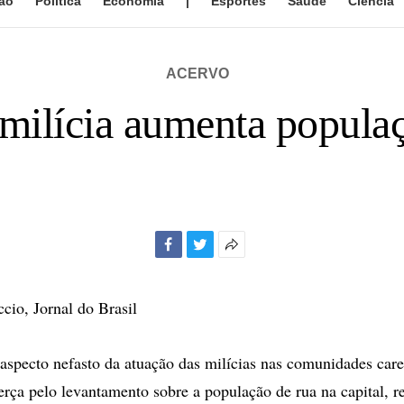
ão
Política
Economia
|
Esportes
Saúde
Ciência
ACERVO
milícia aumenta populaç
Facebook
Twitter
Mais
opções
de
cio, Jornal do Brasil
compartilhamento
specto nefasto da atuação das milícias nas comunidades care
terça pelo levantamento sobre a população de rua na capital, r