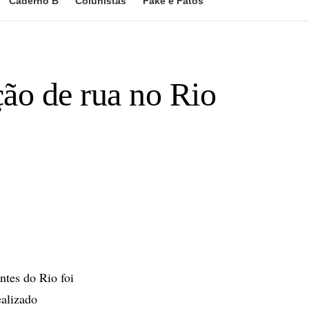
Caderno B
Colunistas
Fake e Fatos
ão de rua no Rio
ntes do Rio foi
ealizado