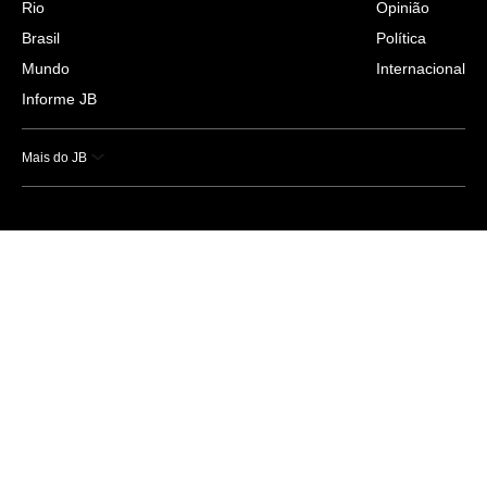
Rio
Opinião
Brasil
Política
Mundo
Internacional
Informe JB
Mais do JB
Esportes
Saúde
Ciência e Tecnologia
Caderno B
Colunistas
Economia
Empresas e Negócios