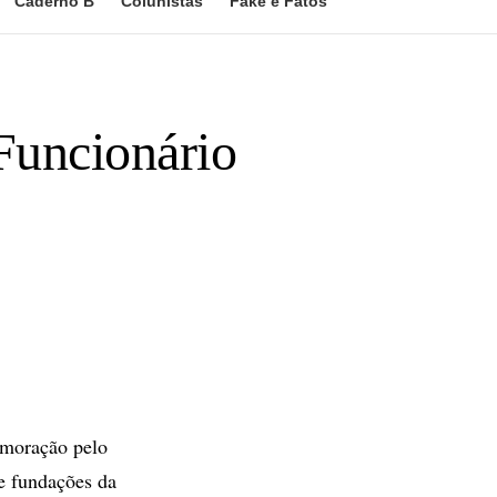
Caderno B
Colunistas
Fake e Fatos
 Funcionário
emoração pelo
e fundações da