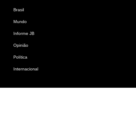
Brasil
Saúde
Mundo
Ciência e Tecnologia
Informe JB
Caderno B
Opinião
Colunistas
Política
Economia
Internacional
Empresas e Negócios