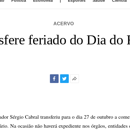
ão
Política
Economia
|
Esportes
Saúde
Ciência
ACERVO
sfere feriado do Dia do
Facebook
Twitter
Mais
opções
de
compartilhamento
dor Sérgio Cabral transferiu para o dia 27 de outubro a com
rio. Na ocasião não haverá expediente nos órgãos, entidades 