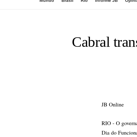
Mundo
Brasil
Rio
Informe JB
Opini
Cabral tran
JB Online
RIO - O governa
Dia do Funcioná