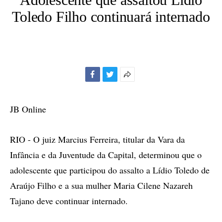
Toledo Filho continuará internado
Facebook
Twitter
Mais
opções
de
JB Online
compartilhamento
RIO - O juiz Marcius Ferreira, titular da Vara da
Infância e da Juventude da Capital, determinou que o
adolescente que participou do assalto a Lídio Toledo de
Araújo Filho e a sua mulher Maria Cilene Nazareh
Tajano deve continuar internado.