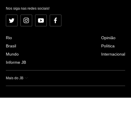
Nos siga nas redes sociais!
Twitter
Instagram
YouTube
Facebook
Rio
Opinião
Brasil
Política
Mundo
Internacional
Informe JB
Mais do JB
Esportes
Saúde
Ciência e Tecnologia
Caderno B
Colunistas
Economia