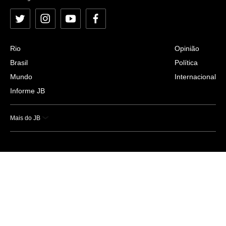
Twitter
Instagram
YouTube
Facebook
Rio
Opinião
Brasil
Política
Mundo
Internacional
Informe JB
Mais do JB
Esportes
Saúde
Ciência e Tecnologia
Caderno B
Colunistas
Economia
Empresas e Negócios