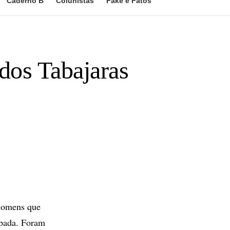
Caderno B
Colunistas
Fake e Fatos
dos Tabajaras
 homens que
abada. Foram