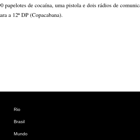
0 papelotes de cocaína, uma pistola e dois rádios de comunic
ara a 12ª DP (Copacabana).
Rio
Esportes
Brasil
Saúde
Mundo
Ciência e Tecnologia