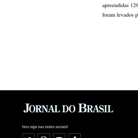
apreendidas 129
foram levados p
Nos siga nas redes sociais!