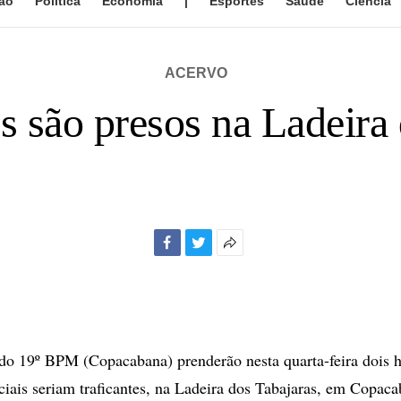
ão
Política
Economia
|
Esportes
Saúde
Ciência
ACERVO
s são presos na Ladeira 
Facebook
Twitter
Mais
opções
de
compartilhamento
 do 19º BPM (Copacabana) prenderão nesta quarta-feira dois
ciais seriam traficantes, na Ladeira dos Tabajaras, em Copac