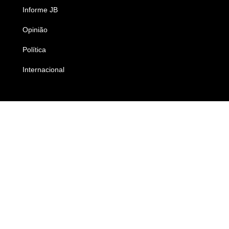
Informe JB
Caderno B
Opinião
Colunistas
Política
Economia
Internacional
Empresas e Negócios