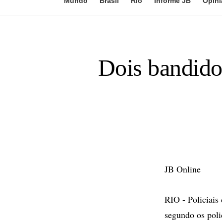
Mundo
Brasil
Rio
Informe JB
Opini
Dois bandido
JB Online
RIO - Policiais
segundo os poli