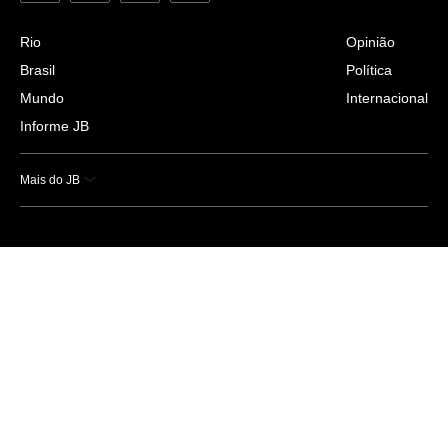
Rio
Opinião
Brasil
Política
Mundo
Internacional
Informe JB
Mais do JB
Esportes
Saúde
Ciência e Tecnologia
Caderno B
Colunistas
Economia
Empresas e Negócios