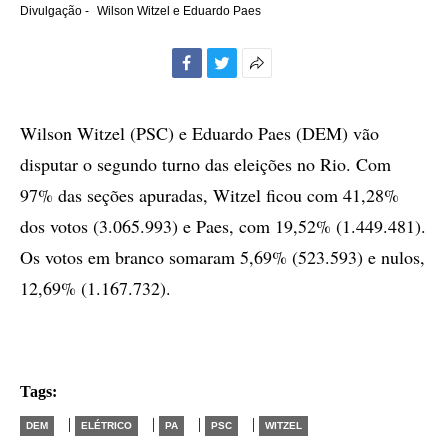
Divulgação -
Wilson Witzel e Eduardo Paes
Facebook
Twitter
Mais
opções
de
Wilson Witzel (PSC) e Eduardo Paes (DEM) vão
compartilhamento
disputar o segundo turno das eleições no Rio. Com
97% das seções apuradas, Witzel ficou com 41,28%
dos votos (3.065.993) e Paes, com 19,52% (1.449.481).
Os votos em branco somaram 5,69% (523.593) e nulos,
12,69% (1.167.732).
Tags:
|
|
|
|
DEM
ELÉTRICO
PA
PSC
WITZEL