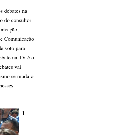
s debates na
ão do consultor
unicação,
a e Comunicação
de voto para
ebate na TV é o
ebates vai
mesmo se muda o
nesses
1