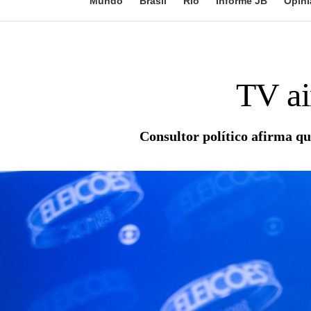
Mundo
Brasil
Rio
Informe JB
Opini
TV ai
Consultor político afirma q