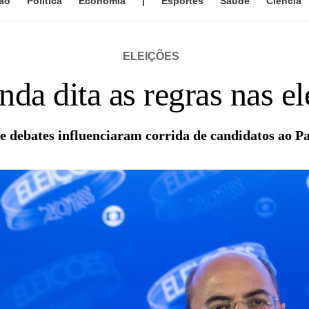
ão
Política
Economia
|
Esportes
Saúde
Ciência
ELEIÇÕES
nda dita as regras nas el
ue debates influenciaram corrida de candidatos ao P