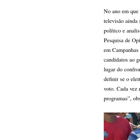
No ano em que a
televisão ainda 
político e anal
Pesquisa de Op
em Campanhas Po
candidatos ao g
lugar do confro
definir se o el
voto. Cada vez 
programas”, obs