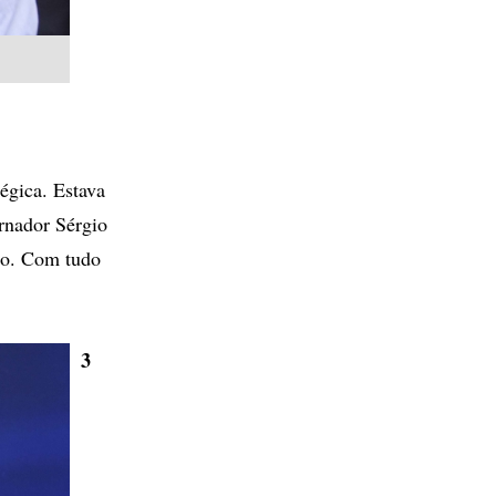
égica. Estava
rnador Sérgio
ão. Com tudo
3