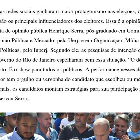
opções
de
s redes sociais ganharam maior protagonismo nas eleições, o
compartilhamento
são os principais influenciadores dos eleitores. Essa é a opini
ista de opinião pública Henrique Serra, pós-graduado em Com
inião Pública e Mercado, pela Uerj, e em Organização, Mídi
líticas, pelo Iuperj. Segundo ele, as pesquisas de intenção 
overno do Rio de Janeiro espelharam bem essa situação. “O d
nto. É o show para todos os públicos. A performance nesses d
eitor tem orgulho ou vergonha do candidato que escolheu ou 
mais, os candidatos montam estratégias para sua participação 
ervou Serra.