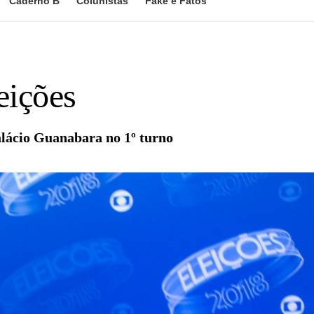
Caderno B
Colunistas
Fake e Fatos
eições
alácio Guanabara no 1º turno