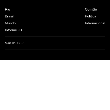
Rio
Opinião
Brasil
Política
Mundo
Internacional
Informe JB
Mais do JB
Esportes
Saúde
Ciência e Tecnologia
Caderno B
Colunistas
Economia
Empresas e Negócios