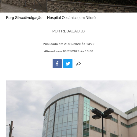
Berg Silva/divulgação -
Hospital Oceânico, em Niterói
POR
REDAÇÃO JB
Publicado em 21/03/2020 às 13:20
Alterado em 03/05/2023 às 19:00
Facebook
Twitter
Mais
opções
de
compartilhamento