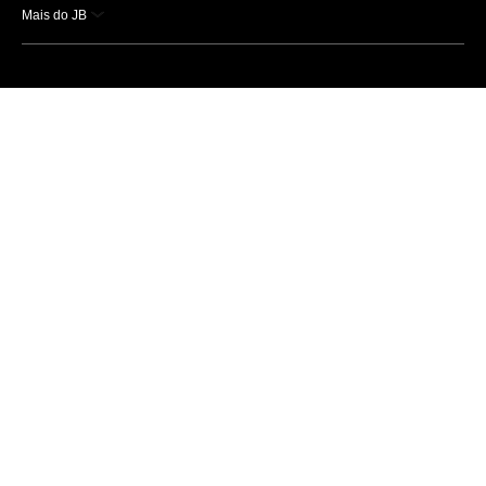
Mais do JB
Esportes
Saúde
Ciência e Tecnologia
Caderno B
Colunistas
Economia
Empresas e Negócios