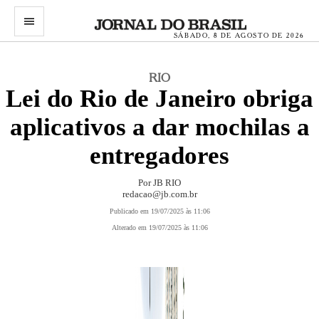
menu
SÁBADO, 8 DE AGOSTO DE 2026
RIO
Lei do Rio de Janeiro obriga
aplicativos a dar mochilas a
entregadores
Por JB RIO
redacao@jb.com.br
Publicado em 19/07/2025 às 11:06
Alterado em 19/07/2025 às 11:06