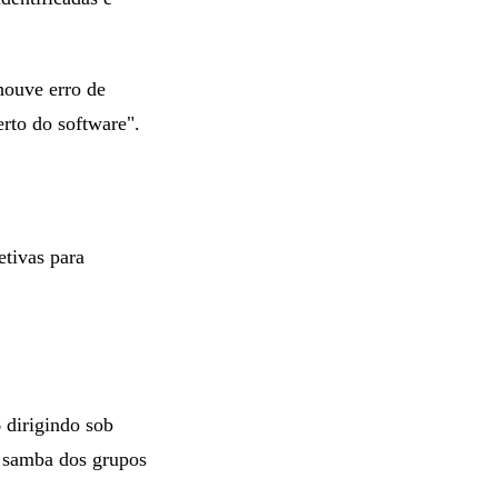
houve erro de
rto do software".
tivas para
 dirigindo sob
e samba dos grupos