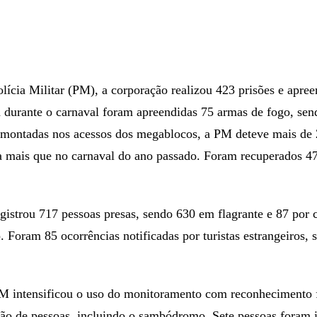
ícia Militar (PM), a corporação realizou 423 prisões e apre
 durante o carnaval foram apreendidas 75 armas de fogo, send
ta montadas nos acessos dos megablocos, a PM deteve mais de 
a mais que no carnaval do ano passado. Foram recuperados 47
registrou 717 pessoas presas, sendo 630 em flagrante e 87 po
 Foram 85 ocorrências notificadas por turistas estrangeiros, 
PM intensificou o uso do monitoramento com reconhecimento f
o de pessoas, incluindo o sambódromo. Sete pessoas foram i