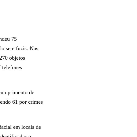
endeu 75
o sete fuzis. Nas
270 objetos
 telefones
r cumprimento de
sendo 61 por crimes
acial em locais de
dentificadas e