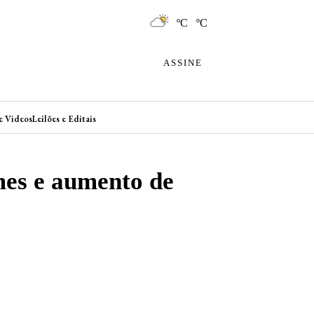
ºC ºC
ASSINE
e Videos
Leilões e Editais
es e aumento de