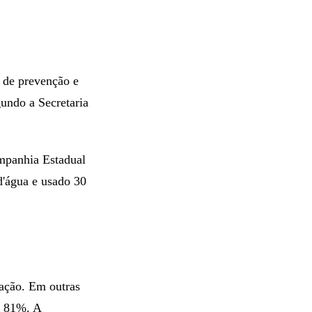
 de prevenção e
gundo a Secretaria
ompanhia Estadual
d'água e usado 30
pação. Em outras
de 81%. A