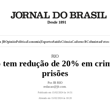
Desde 1891
|
e JB
Opinião
Política
Economia
Esportes
Saúde
Ciência
Caderno B
Colunistas
Fotos 
RIO
o tem redução de 20% em crim
prisões
Por JB RIO
redacao@jb.com
.
Publicado em 15/02/2024 às 14:51
Alterado em 15/02/2024 às 18:20