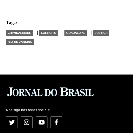
Tags:
|
|
|
|
CRIMINALIDADE
EXÉRCITO
GUADALUPE
JUSTIÇA
RIO DE JANEIRO
Nos siga nas redes sociais!
Twitter
Instagram
YouTube
Facebook