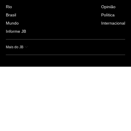
Rio
Opinião
Brasil
Política
Mundo
Internacional
Informe JB
Mais do JB
Esportes
Saúde
Ciência e Tecnologia
Caderno B
Colunistas
Economia
Empresas e Negócios