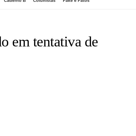
Caderno B
Colunistas
Fake e Fatos
 em tentativa de