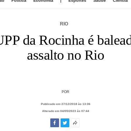
ão
Política
Economia
|
Esportes
Saúde
Ciência
RIO
PP da Rocinha é baleado
assalto no Rio
POR
Publicado em 27/12/2018 às 13:36
Alterado em 04/05/2023 às 07:44
Facebook
Twitter
Mais