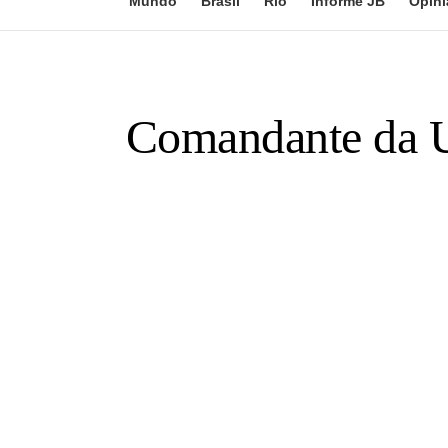
Mundo
Brasil
Rio
Informe JB
Opini
Comandante da U