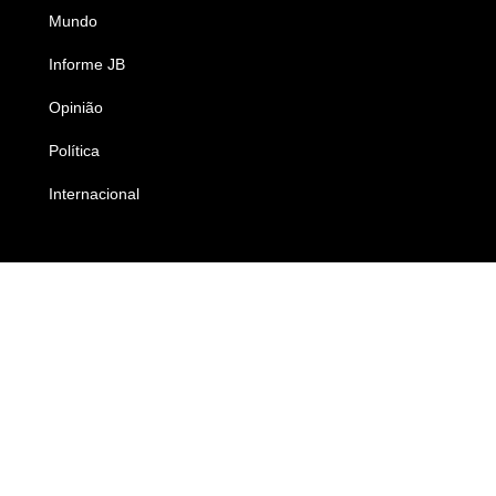
Mundo
Ciência e Tecnologia
Informe JB
Caderno B
Opinião
Colunistas
Política
Economia
Internacional
Empresas e Negócios