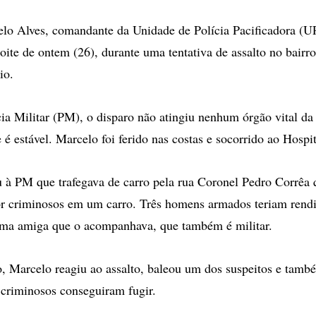
opções
de
lo Alves, comandante da Unidade de Polícia Pacificadora (U
compartilhamento
oite de ontem (26), durante uma tentativa de assalto no bairro
io.
ia Militar (PM), o disparo não atingiu nenhum órgão vital da 
é estável. Marcelo foi ferido nas costas e socorrido ao Hospit
u à PM que trafegava de carro pela rua Coronel Pedro Corrêa 
or criminosos em um carro. Três homens armados teriam rend
ma amiga que o acompanhava, que também é militar.
, Marcelo reagiu ao assalto, baleou um dos suspeitos e també
 criminosos conseguiram fugir.