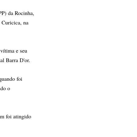
PP) da Rocinha,
 Curicica, na
vítima e seu
al Barra D'or.
quando foi
ido o
m foi atingido