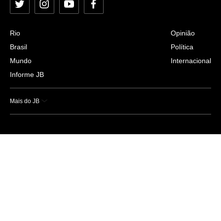
Twitter
Instagram
YouTube
Facebook
Rio
Opinião
Brasil
Política
Mundo
Internacional
Informe JB
Mais do JB
Esportes
Saúde
Ciência e Tecnologia
Caderno B
Colunistas
Economia
Empresas e Negócios