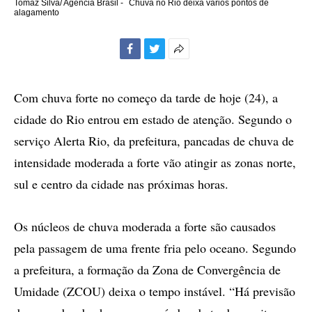
Tomaz Silva/ Agência Brasil -
Chuva no Rio deixa vários pontos de
alagamento
Facebook
Twitter
Mais
opções
de
Com chuva forte no começo da tarde de hoje (24), a
compartilhamento
cidade do Rio entrou em estado de atenção. Segundo o
serviço Alerta Rio, da prefeitura, pancadas de chuva de
intensidade moderada a forte vão atingir as zonas norte,
sul e centro da cidade nas próximas horas.
Os núcleos de chuva moderada a forte são causados
pela passagem de uma frente fria pelo oceano. Segundo
a prefeitura, a formação da Zona de Convergência de
Umidade (ZCOU) deixa o tempo instável. “Há previsão