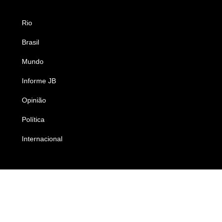
Rio
Esportes
Brasil
Saúde
Mundo
Ciência e Tecnologia
Informe JB
Caderno B
Opinião
Colunistas
Política
Economia
Internacional
Empresas e Negócios