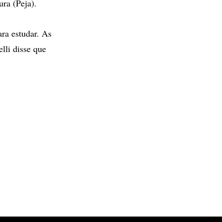
ra (Peja).
ara estudar. As
lli disse que