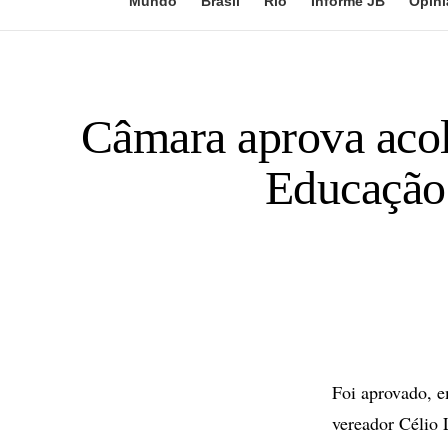
Mundo
Brasil
Rio
Informe JB
Opini
Câmara aprova acol
Educação 
Foi aprovado, e
vereador Célio 