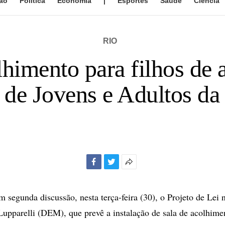
ão
Política
Economia
|
Esportes
Saúde
Ciência
RIO
himento para filhos de a
de Jovens e Adultos da 
Facebook
Twitter
Mais
opções
de
m segunda discussão, nesta terça-feira (30), o Projeto de Lei
compartilhamento
Lupparelli (DEM), que prevê a instalação de sala de acolhimen