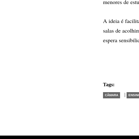
menores de estu
A ideia é facil
salas de acolhim
espera sensibili
Tags:
|
CÂMARA
ENSIN