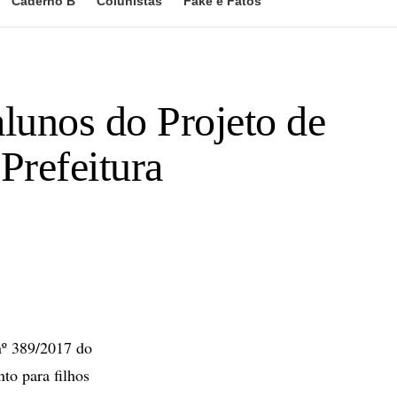
Caderno B
Colunistas
Fake e Fatos
lunos do Projeto de
Prefeitura
 nº 389/2017 do
to para filhos