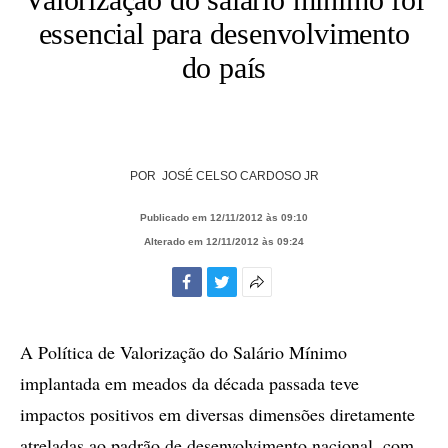
essencial para desenvolvimento
do país
POR
JOSÉ CELSO CARDOSO JR
Publicado em 12/11/2012 às 09:10
Alterado em 12/11/2012 às 09:24
Facebook
Twitter
Mais
opções
de
A Política de Valorização do Salário Mínimo
compartilhamento
implantada em meados da década passada teve
impactos positivos em diversas dimensões diretamente
atreladas ao padrão de desenvolvimento nacional, com