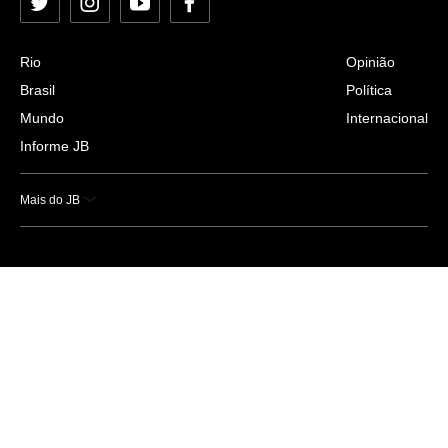
Twitter
Instagram
YouTube
Facebook
Rio
Opinião
Brasil
Política
Mundo
Internacional
Informe JB
Mais do JB
Esportes
Saúde
Ciência e Tecnologia
Caderno B
Colunistas
Economia
Empresas e Negócios