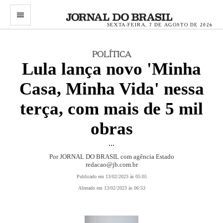
menu
SEXTA-FEIRA, 7 DE AGOSTO DE 2026
POLÍTICA
Lula lança novo 'Minha
Casa, Minha Vida' nessa
terça, com mais de 5 mil
obras
...
Por JORNAL DO BRASIL com agência Estado
redacao@jb.com.br
Publicado em 13/02/2023 às 05:05
Alterado em 13/02/2023 às 06:53