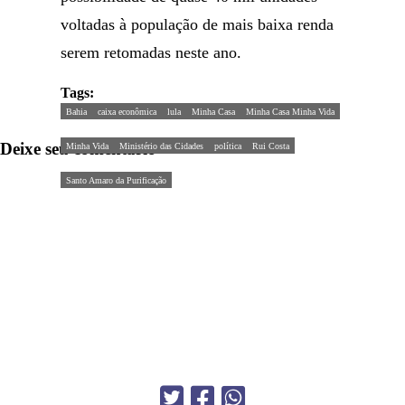
voltadas à população de mais baixa renda
serem retomadas neste ano.
Tags:
Bahia
caixa econômica
lula
Minha Casa
Minha Casa Minha Vida
Deixe seu comentário
Minha Vida
Ministério das Cidades
política
Rui Costa
Santo Amaro da Purificação