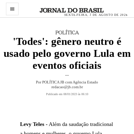
menu
SEXTA-FEIRA, 7 DE AGOSTO DE 2026
POLÍTICA
'Todes': gênero neutro é
usado pelo governo Lula em
eventos oficiais
...
Por POLÍTICA JB com Agência Estado
redacao@jb.com.br
Publicado em 08/01/2023 às 06:10
Levy Teles -
Além da saudação tradicional
a homens e mulheres, o governo Lula