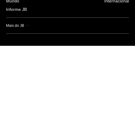
Mundo
Internacional
Informe JB
Mais do JB
Esportes
Saúde
Ciência e Tecnologia
Caderno B
Colunistas
Economia
Empresas e Negócios