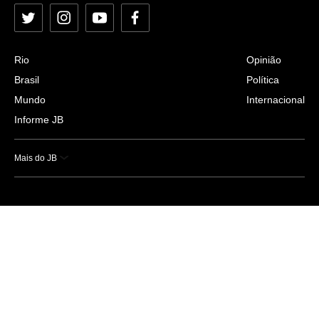
Twitter
Instagram
YouTube
Facebook
Rio
Opinião
Brasil
Política
Mundo
Internacional
Informe JB
Mais do JB
Esportes
Saúde
Ciência e Tecnologia
Caderno B
Colunistas
Economia
Empresas e Negócios