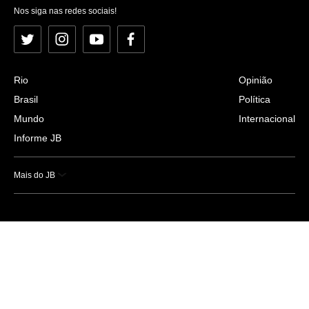
Nos siga nas redes sociais!
Twitter
Instagram
YouTube
Facebook
Rio
Opinião
Brasil
Política
Mundo
Internacional
Informe JB
Mais do JB
Esportes
Saúde
Ciência e Tecnologia
Caderno B
Colunistas
Economia