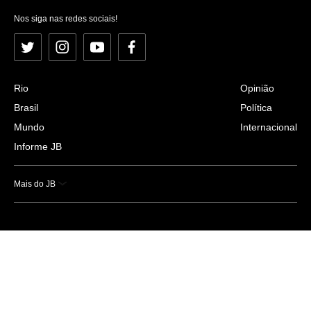
Nos siga nas redes sociais!
Twitter
Instagram
YouTube
Facebook
Rio
Opinião
Brasil
Política
Mundo
Internacional
Informe JB
Mais do JB
Esportes
Saúde
Ciência e Tecnologia
Caderno B
Colunistas
Economia