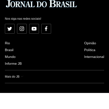
Nos siga nas redes sociais!
Twitter
Instagram
YouTube
Facebook
Rio
Opinião
Brasil
Política
Mundo
Internacional
Informe JB
Mais do JB
Esportes
Saúde
Ciência e Tecnologia
Caderno B