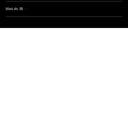
Mais do JB
Esportes
Saúde
Ciência e Tecnologia
Caderno B
Colunistas
Economia
Empresas e Negócios