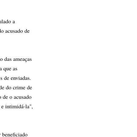
ulado a
do acusado de
ro das ameaças
a que as
s de enviadas.
ade do crime de
o de o acusado
 e intimidá-la",
 beneficiado