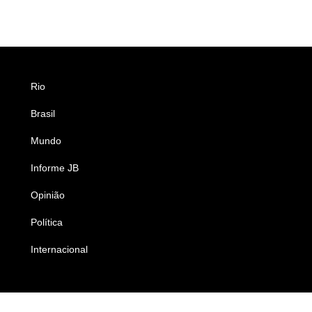
Rio
Esportes
Brasil
Saúde
Mundo
Ciência e Tecnologia
Informe JB
Caderno B
Opinião
Colunistas
Política
Economia
Internacional
Empresas e Negócios