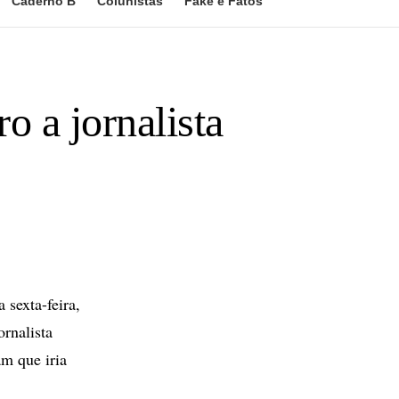
Caderno B
Colunistas
Fake e Fatos
 a jornalista
 sexta-feira,
rnalista
am que iria