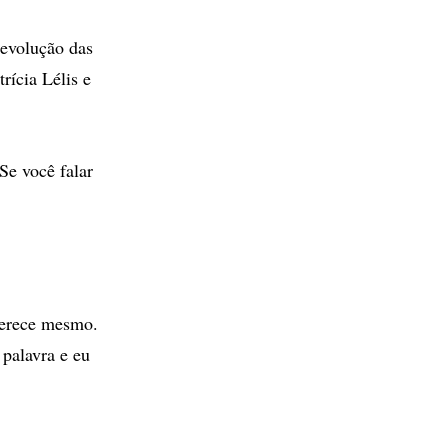
 evolução das
rícia Lélis e
e você falar
erece mesmo.
palavra e eu