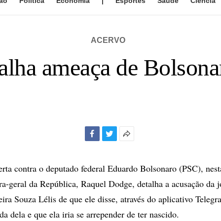
ão
Política
Economia
|
Esportes
Saúde
Ciência
ACERVO
alha ameaça de Bolsonaro
Facebook
Twitter
Mais
opções
de
rta contra o deputado federal Eduardo Bolsonaro (PSC), nesta
compartilhamento
ra-geral da República, Raquel Dodge, detalha a acusação da jo
eira Souza Lélis de que ele disse, através do aplicativo Telegr
a dela e que ela iria se arrepender de ter nascido.