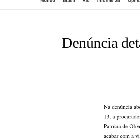
Mundo
Brasil
Rio
Informe JB
Opini
Denúncia det
Na denúncia abe
13, a procurado
Patrícia de Oliv
acabar com a vid