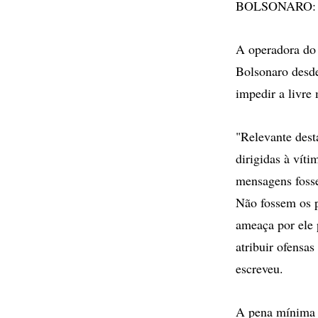
BOLSONARO: "En
A operadora do 
Bolsonaro desde
impedir a livre
"Relevante dest
dirigidas à vít
mensagens fosse
Não fossem os p
ameaça por ele 
atribuir ofensas
escreveu.
A pena mínima e