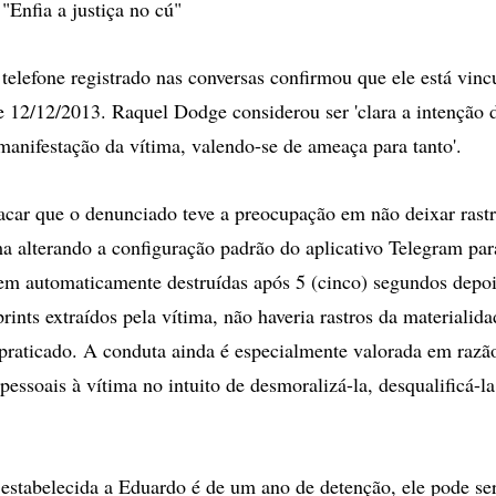
fia a justiça no cú"
telefone registrado nas conversas confirmou que ele está vinc
 12/12/2013. Raquel Dodge considerou ser 'clara a intenção 
 manifestação da vítima, valendo-se de ameaça para tanto'.
acar que o denunciado teve a preocupação em não deixar rast
ima alterando a configuração padrão do aplicativo Telegram par
m automaticamente destruídas após 5 (cinco) segundos depoi
rints extraídos pela vítima, não haveria rastros da materialid
praticado. A conduta ainda é especialmente valorada em razã
 pessoais à vítima no intuito de desmoralizá-la, desqualificá-la
stabelecida a Eduardo é de um ano de detenção, ele pode ser