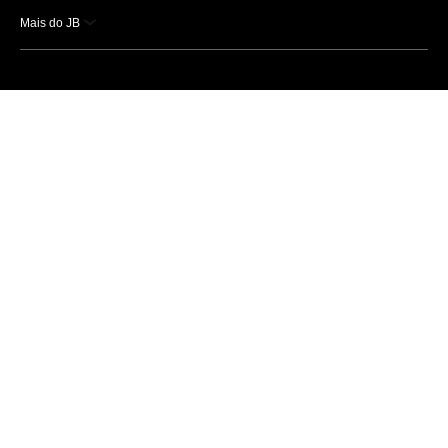
Mais do JB
Esportes
Saúde
Ciência e Tecnologia
Caderno B
Colunistas
Economia
Empresas e Negócios