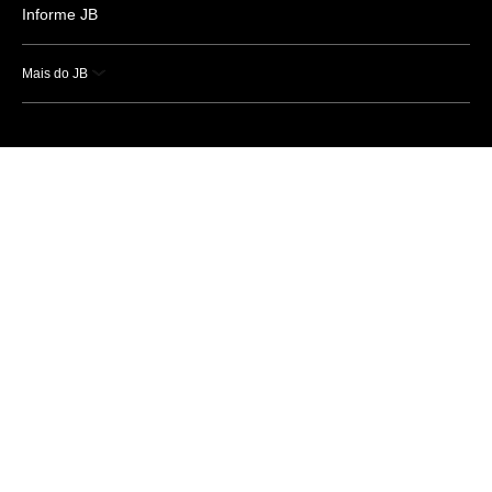
Informe JB
Mais do JB
Esportes
Saúde
Ciência e Tecnologia
Caderno B
Colunistas
Economia
Empresas e Negócios