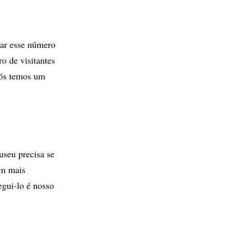
var esse número
o de visitantes
ós temos um
useu precisa se
om mais
egui-lo é nosso