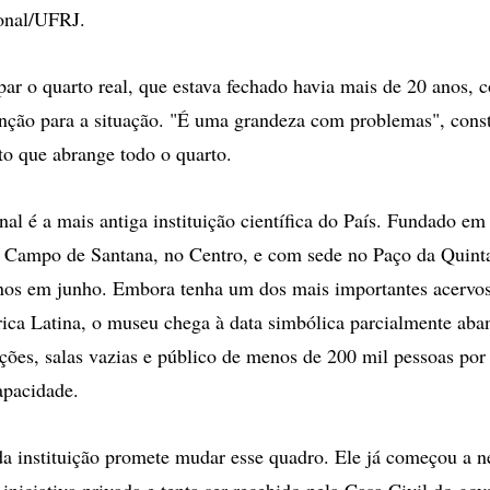
onal/UFRJ.
par o quarto real, que estava fechado havia mais de 20 anos
nção para a situação. "É uma grandeza com problemas", const
o que abrange todo o quarto.
l é a mais antiga instituição científica do País. Fundado e
 Campo de Santana, no Centro, e com sede no Paço da Quint
os em junho. Embora tenha um dos mais importantes acervos 
ica Latina, o museu chega à data simbólica parcialmente ab
rações, salas vazias e público de menos de 200 mil pessoas por
apacidade.
da instituição promete mudar esse quadro. Ele já começou a n
iniciativa privada e tenta ser recebido pela Casa Civil do gov