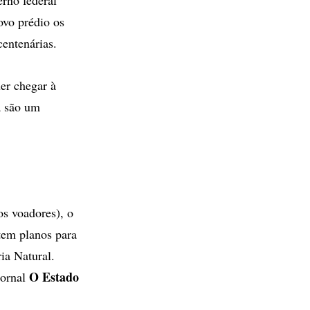
vo prédio os
entenárias.
er chegar à
a são um
os voadores), o
tem planos para
ia Natural.
O Estado
jornal