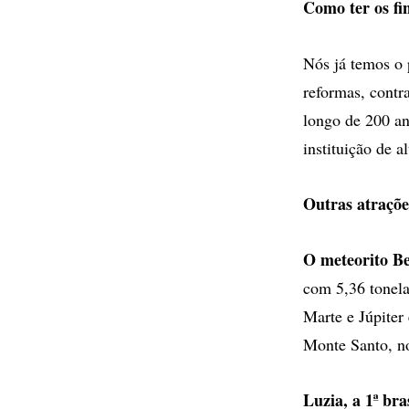
Como ter os fi
Nós já temos o 
reformas, contr
longo de 200 an
instituição de a
Outras atraçõe
O meteorito B
com 5,36 tonela
Marte e Júpiter
Monte Santo, no
Luzia, a 1ª bra