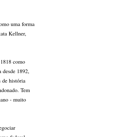
, como uma forma
ata Kellner,
m 1818 como
a desde 1892,
de história
andonado. Tem
 ano - muito
egociar
erno federal