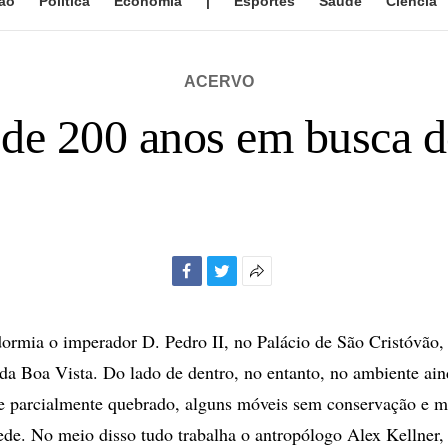
ão
Política
Economia
|
Esportes
Saúde
Ciência
ACERVO
e 200 anos em busca d
Facebook
Twitter
Mais
opções
de
ormia o imperador D. Pedro II, no Palácio de São Cristóvão, 
compartilhamento
 da Boa Vista. Do lado de dentro, no entanto, no ambiente ai
re parcialmente quebrado, alguns móveis sem conservação e 
de. No meio disso tudo trabalha o antropólogo Alex Kellner, 