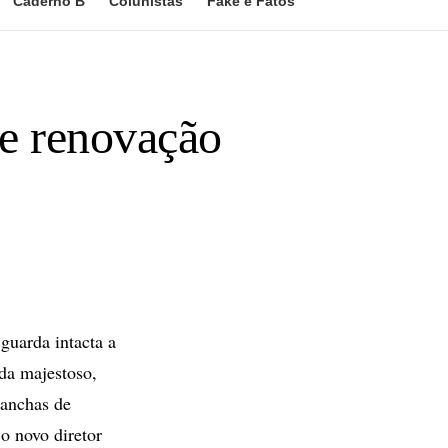
Caderno B
Colunistas
Fake e Fatos
e renovação
guarda intacta a
nda majestoso,
manchas de
o novo diretor