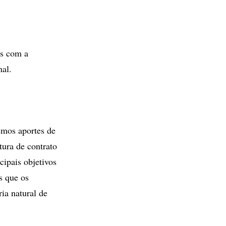
is com a
nal.
temos aportes de
tura de contrato
ipais objetivos
s que os
ia natural de