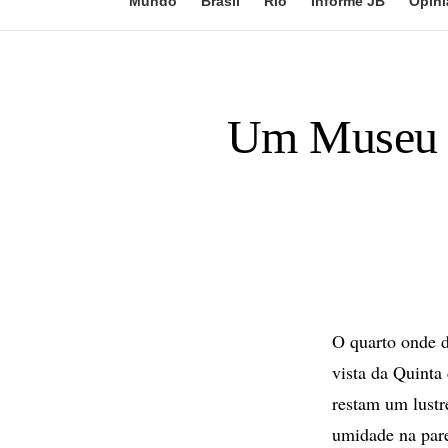
Mundo
Brasil
Rio
Informe JB
Opini
Um Museu d
O quarto onde d
vista da Quinta
restam um lust
umidade na pare