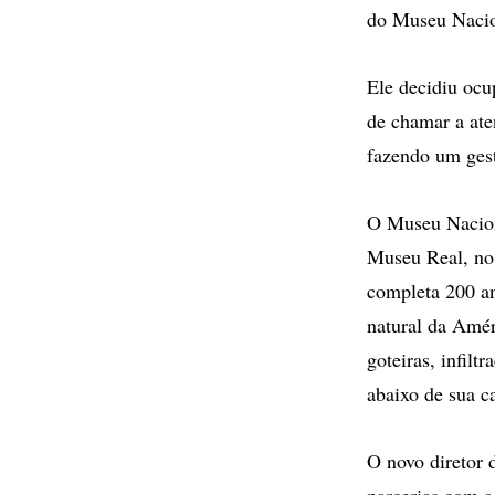
do Museu Naci
Ele decidiu ocu
de chamar a ate
fazendo um gest
O Museu Naciona
Museu Real, no
completa 200 an
natural da Amér
goteiras, infilt
abaixo de sua c
O novo diretor 
parcerias com a 