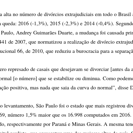
a alta no número de divórcios extrajudiciais em todo o Brasil 
 queda: 2016 (-1,3%), 2015 (-2,3%) e 2014 (-0,4%). Segundo
Paulo, Andrey Guimarães Duarte, a mudança foi causada pri
441 de 2007, que normatizou a realização de divórcio extrajudi
cional 66, de 2010, que reduziu a burocracia para a separaçã
o represado de casais que desejavam se divorciar [antes da 
normal [o número] que se estabilize ou diminua. Como podemo
ção positiva, mas nada que saia da curva do normal”, disse D
 levantamento, São Paulo foi o estado que mais registrou di
69, número 1,5% maior que os 16.998 computados em 2016. 
ido, respectivamente por Paraná e Minas Gerais. A mesma ten
pital paulista, que apresentou uma das maiores altas do país. 