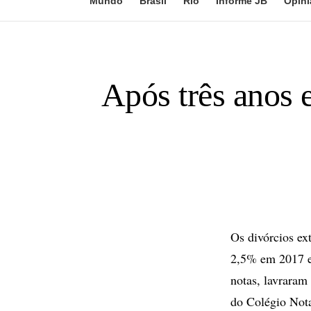
Mundo
Brasil
Rio
Informe JB
Opini
Após três anos 
Os divórcios ex
2,5% em 2017 em
notas, lavraram
do Colégio Nota