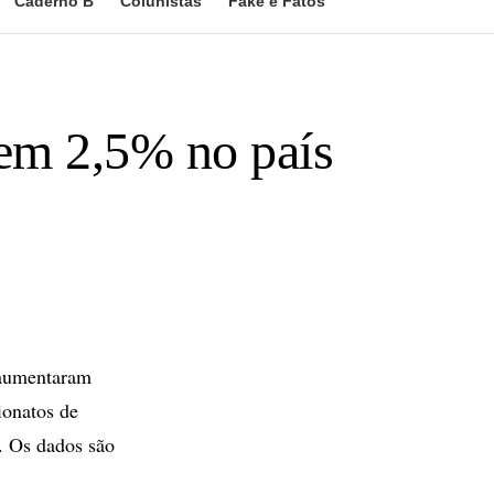
Caderno B
Colunistas
Fake e Fatos
bem 2,5% no país
– aumentaram
ionatos de
r. Os dados são