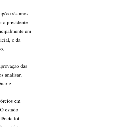
após três anos
 o presidente
ncipalmente em
cial, e da
o.
aprovação das
s analisar,
uarte.
vórcios em
O estado
dência foi
Os cartórios