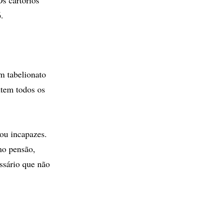
.
m tabelionato
ntem todos os
ou incapazes.
mo pensão,
ssário que não