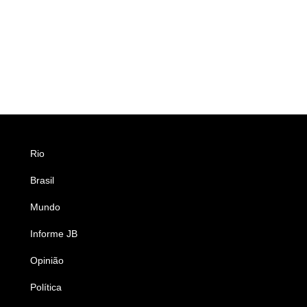
Rio
Esportes
Brasil
Saúde
Mundo
Ciência e Tecnologia
Informe JB
Caderno B
Opinião
Colunistas
Política
Economia