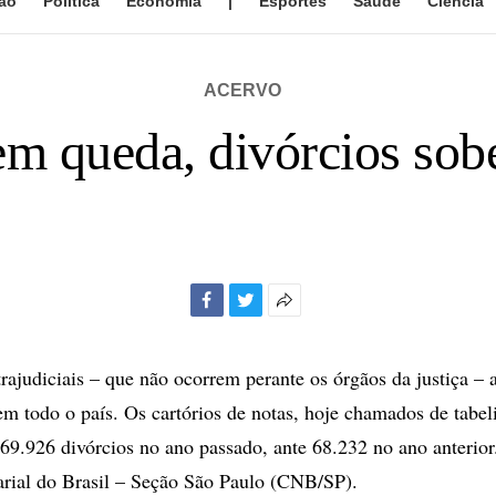
ão
Política
Economia
|
Esportes
Saúde
Ciência
ACERVO
em queda, divórcios so
Facebook
Twitter
Mais
opções
de
trajudiciais – que não ocorrem perante os órgãos da justiça 
compartilhamento
 todo o país. Os cartórios de notas, hoje chamados de tabel
 69.926 divórcios no ano passado, ante 68.232 no ano anterio
rial do Brasil – Seção São Paulo (CNB/SP).