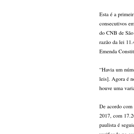
Esta é a primeir
consecutivos em
do CNB de São 
razão da lei 11.
Emenda Constitu
“Havia um númer
leis]. Agora é 
houve uma varia
De acordo com o
2017, com 17.2
paulista é segu
verificada na ca