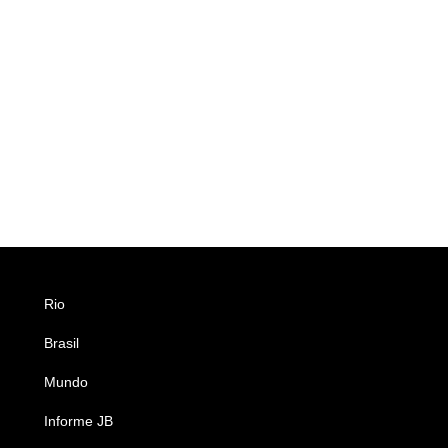
Rio
Esportes
Brasil
Saúde
Mundo
Ciência e Tecnologia
Informe JB
Caderno B