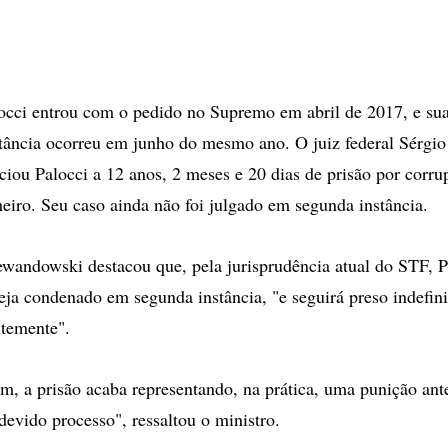
occi entrou com o pedido no Supremo em abril de 2017, e su
tância ocorreu em junho do mesmo ano. O juiz federal Sérgi
nciou Palocci a 12 anos, 2 meses e 20 dias de prisão por corru
eiro. Seu caso ainda não foi julgado em segunda instância.
wandowski destacou que, pela jurisprudência atual do STF, P
seja condenado em segunda instância, "e seguirá preso indefin
ntemente".
m, a prisão acaba representando, na prática, uma punição an
devido processo", ressaltou o ministro.