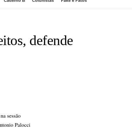
Caderno B
Colunistas
Fake e Fatos
eitos, defende
 na sessão
Antonio Palocci