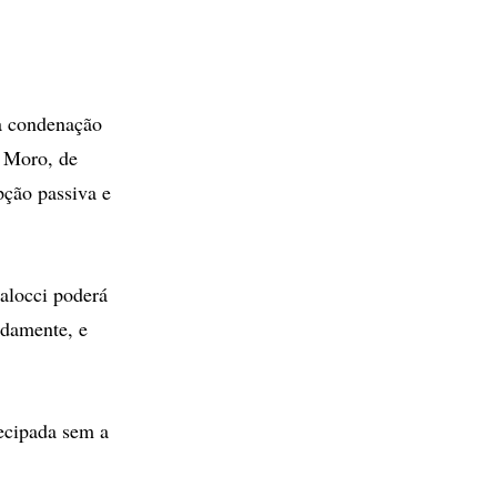
a condenação
o Moro, de
pção passiva e
alocci poderá
idamente, e
tecipada sem a