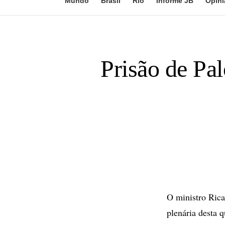
Mundo
Brasil
Rio
Informe JB
Opini
Prisão de Pal
O ministro Rica
plenária desta q