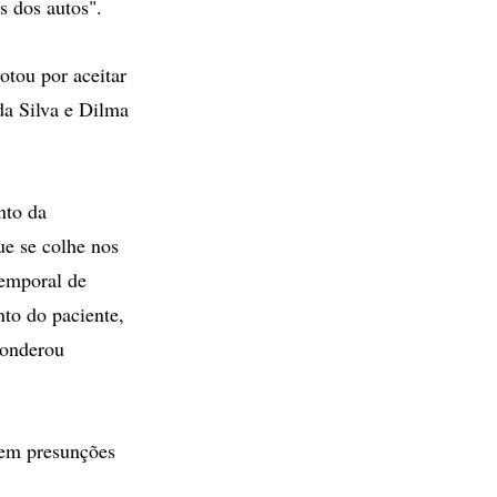
s dos autos".
otou por aceitar
da Silva e Dilma
nto da
ue se colhe nos
temporal de
nto do paciente,
ponderou
 em presunções