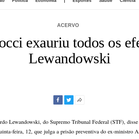
ão
Política
Economia
|
Esportes
Saúde
Ciência
ACERVO
occi exauriu todos os ef
Lewandowski
Facebook
Twitter
Mais
opções
de
rdo Lewandowski, do Supremo Tribunal Federal (STF), disse
compartilhamento
uinta-feira, 12, que julga a prisão preventiva do ex-ministro 