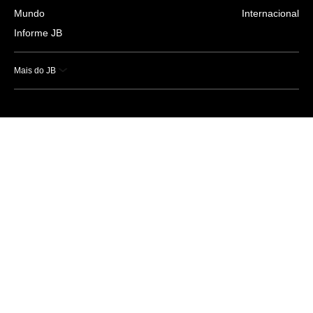
Mundo
Internacional
Informe JB
Mais do JB
Esportes
Saúde
Ciência e Tecnologia
Caderno B
Colunistas
Economia
Empresas e Negócios