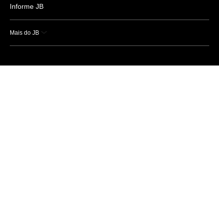
Informe JB
Mais do JB
Esportes
Saúde
Ciência e Tecnologia
Caderno B
Colunistas
Economia
Empresas e Negócios