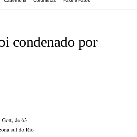
Caderno B
Colunistas
Fake e Fatos
oi condenado por
n Gott, de 63
zona sul do Rio