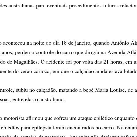
des australianas para eventuais procedimentos futuros relacio
 aconteceu na noite do dia 18 de janeiro, quando Antônio A
anos, perdeu o controle do carro que dirigia na Avenida Atlân
do de Magalhães. O acidente foi por volta das 21 horas, em 
ente do verão carioca, em que o calçadão ainda estava lotado
ntrole, subiu no calçadão, matando a bebê Maria Louise, de 
soas, entre elas o australiano.
o motorista afirmou que sofreu um ataque epilético enquanto d
Remédios para epilepsia foram encontrados no carro. No entan
enção da carteira de motorista, Anaquim não declarou sofrer d