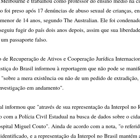
 Melbourne e trabalhou como professor do ensino médio na c
o foi preso após 17 denúncias de abuso sexual de crianças, ent
menor de 14 anos, segundo The Australian. Ele foi condenado
seguiu fugir do país dois anos depois, assim que sua liberdade
um passaporte falso.
 de Recuperação de Ativos e Cooperação Jurídica Internacio
ustiça do Brasil informou à reportagem que não pode se manife
sobre a mera existência ou não de um pedido de extradição,
investigação em andamento".
al informou que "através de sua representação da Interpol no 
o com a Polícia Civil Estadual na busca de dados sobre o cida
spital Miguel Couto". Ainda de acordo com a nota, "o referido
dentificado, e a representação da Interpol no Brasil mantém 