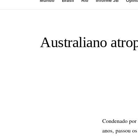
Mundo
Brasil
Rio
Informe JB
Opini
Australiano atr
Condenado por p
anos, passou os