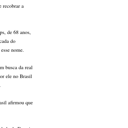
 recobrar a
ps, de 68 anos,
icada do
m esse nome.
em busca da real
or ele no Brasil
.
asil afirmou que