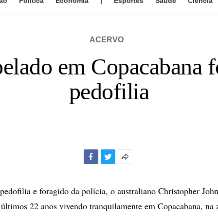
ão
Política
Economia
|
Esportes
Saúde
Ciência
ACERVO
opelado em Copacabana f
pedofilia
Facebook
Twitter
Mais
opções
de
edofilia e foragido da polícia, o australiano Christopher Joh
compartilhamento
 últimos 22 anos vivendo tranquilamente em Copacabana, na 