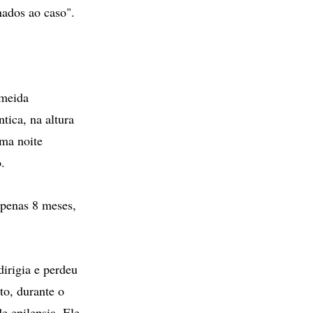
nados ao caso".
lmeida
tica, na altura
uma noite
.
apenas 8 meses,
irigia e perdeu
to, durante o
e epilepsia. Ele