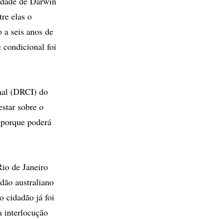
idade de Darwin
re elas o
 a seis anos de
 condicional foi
nal (DRCI) do
star sobre o
 porque poderá
Rio de Janeiro
dão australiano
 cidadão já foi
a interlocução