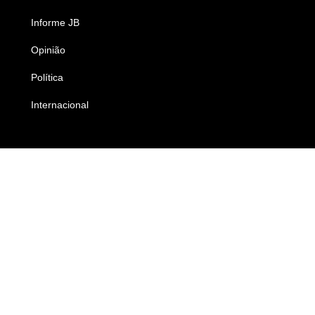
Informe JB
Caderno B
Opinião
Colunistas
Política
Economia
Internacional
Empresas e Negócios