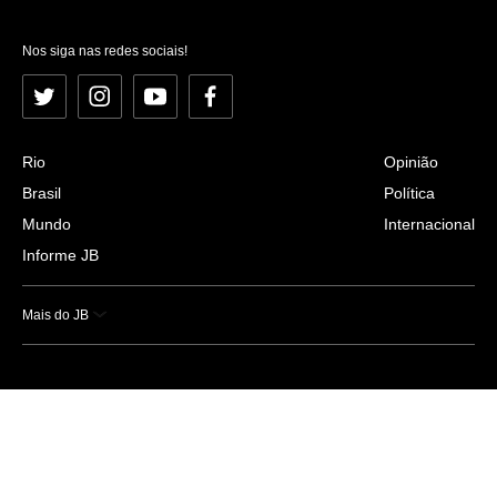
Nos siga nas redes sociais!
Twitter
Instagram
YouTube
Facebook
Rio
Opinião
Brasil
Política
Mundo
Internacional
Informe JB
Mais do JB
Esportes
Saúde
Ciência e Tecnologia
Caderno B
Colunistas