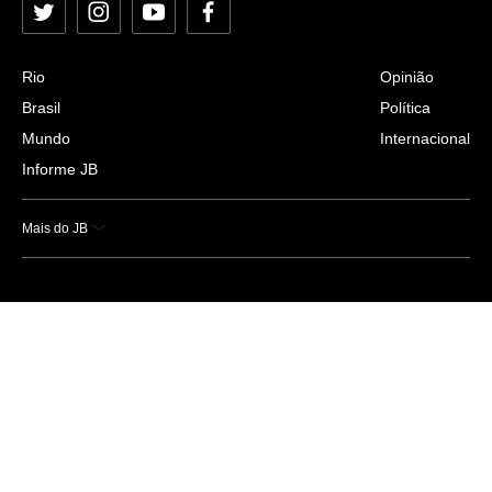
Twitter
Instagram
YouTube
Facebook
Rio
Opinião
Brasil
Política
Mundo
Internacional
Informe JB
Mais do JB
Esportes
Saúde
Ciência e Tecnologia
Caderno B
Colunistas
Economia
Empresas e Negócios