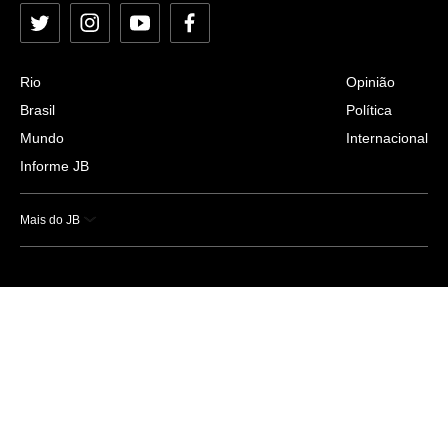
Twitter
Instagram
YouTube
Facebook
Rio
Opinião
Brasil
Política
Mundo
Internacional
Informe JB
Mais do JB
Esportes
Saúde
Ciência e Tecnologia
Caderno B
Colunistas
Economia
Empresas e Negócios