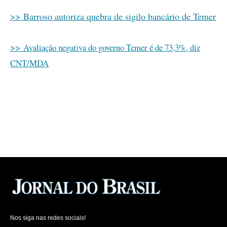
>> Barroso autoriza quebra de sigilo bancário de Temer
>>
Avaliação negativa do governo Temer é de 73,3%, diz
CNT/MDA
Nos siga nas redes sociais!