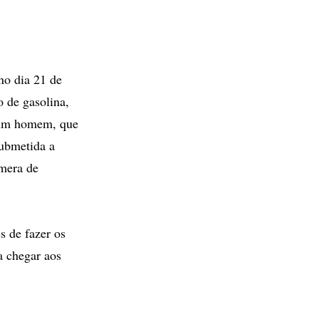
no dia 21 de
o de gasolina,
 um homem, que
submetida a
âmera de
s de fazer os
a chegar aos