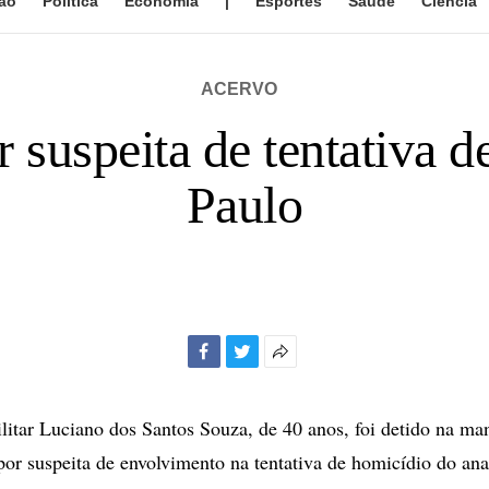
ão
Política
Economia
|
Esportes
Saúde
Ciência
ACERVO
 suspeita de tentativa 
Paulo
Facebook
Twitter
Mais
opções
de
ilitar Luciano dos Santos Souza, de 40 anos, foi detido na ma
compartilhamento
 por suspeita de envolvimento na tentativa de homicídio do ana