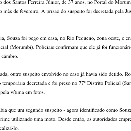
o dos Santos Ferreira Júnior, de 37 anos, no Portal do Morum
 mês de fevereiro. A prisão do suspeito foi decretada pela Ju
ia, Souza foi pego em casa, no Rio Pequeno, zona oeste, e 
licial (Morumbi). Policiais confirmam que ele já foi funcionár
 câmbio.
da, outro suspeito envolvido no caso já havia sido detido. Ro
o temporária decretada e foi preso no 77º Distrito Policial (San
 pela vítima em fotos.
abia que um segundo suspeito - agora identificado como Souza
crime utilizando uma moto. Desde então, as autoridades emp
calizá-lo.