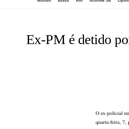
Mundo
Brasil
Rio
Informe JB
Opini
Ex-PM é detido por
O ex-policial m
quarta-feira, 7,