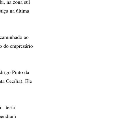
bi, na zona sul
stiça na última
encaminhado ao
io do empresário
drigo Pinto da
ta Cecília). Ele
 - teria
reendiam