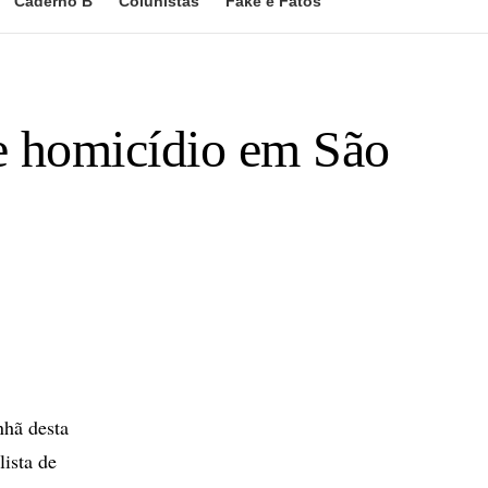
Caderno B
Colunistas
Fake e Fatos
de homicídio em São
nhã desta
lista de