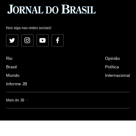
Nos siga nas redes sociais!
Twitter
Instagram
YouTube
Facebook
Rio
Opinião
Brasil
Política
Mundo
Internacional
Informe JB
Mais do JB
Esportes
Saúde
Ciência e Tecnologia
Caderno B