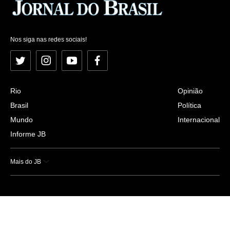
Nos siga nas redes sociais!
Twitter
Instagram
YouTube
Facebook
Rio
Opinião
Brasil
Política
Mundo
Internacional
Informe JB
Mais do JB
Esportes
Saúde
Ciência e Tecnologia
Caderno B