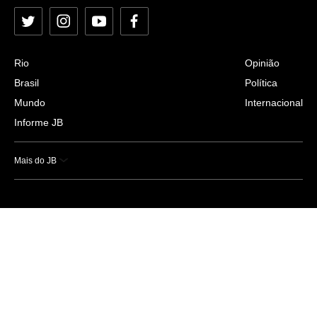
Twitter
Instagram
YouTube
Facebook
Rio
Opinião
Brasil
Política
Mundo
Internacional
Informe JB
Mais do JB
Esportes
Saúde
Ciência e Tecnologia
Caderno B
Colunistas
Economia
Empresas e Negócios