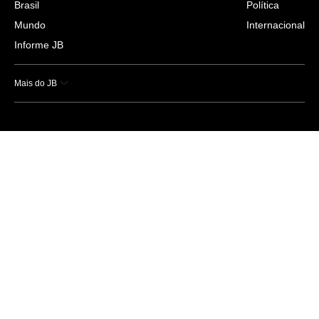
Brasil
Política
Mundo
Internacional
Informe JB
Mais do JB
Esportes
Saúde
Ciência e Tecnologia
Caderno B
Colunistas
Economia
Empresas e Negócios