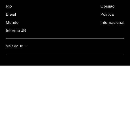
Rio
Opinião
Brasil
Política
Mundo
Internacional
Informe JB
Mais do JB
Esportes
Saúde
Ciência e Tecnologia
Caderno B
Colunistas
Economia
Empresas e Negócios